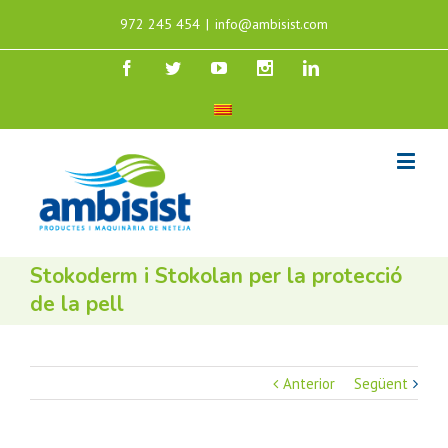
972 245 454
|
info@ambisist.com
Stokoderm i Stokolan per la protecció
de la pell
Anterior
Següent