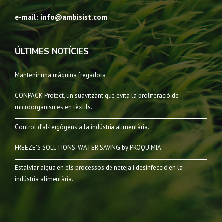
e-mail: info@ambisist.com
ÚLTIMES NOTÍCIES
Mantenir una màquina fregadora
CONPACK Protect, un suavitzant que evita la proliferació de
microorganismes en tèxtils.
Control d’al·lergògens a la indústria alimentària.
FREEZE’S SOLUTIONS: WATER SAVING by PROQUIMIA.
Estalviar aigua en els processos de neteja i desinfecció en la
indústria alimentària.