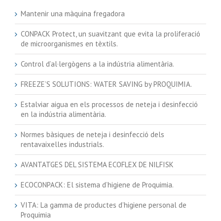
Mantenir una màquina fregadora
CONPACK Protect, un suavitzant que evita la proliferació
de microorganismes en tèxtils.
Control d’al·lergògens a la indústria alimentària.
FREEZE’S SOLUTIONS: WATER SAVING by PROQUIMIA.
Estalviar aigua en els processos de neteja i desinfecció
en la indústria alimentària.
Normes bàsiques de neteja i desinfecció dels
rentavaixelles industrials.
AVANTATGES DEL SISTEMA ECOFLEX DE NILFISK
ECOCONPACK: El sistema d’higiene de Proquimia.
VITA: La gamma de productes d’higiene personal de
Proquimia