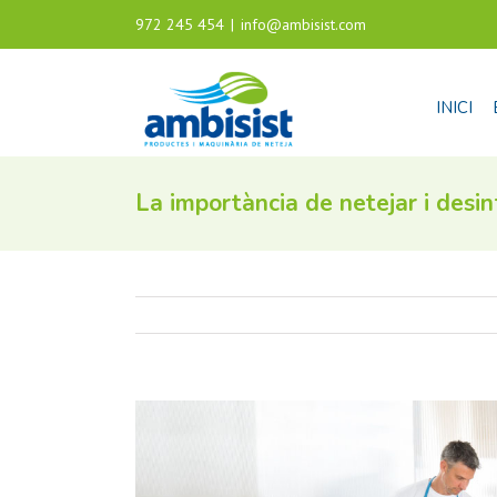
972 245 454
|
info@ambisist.com
INICI
La importància de netejar i desin