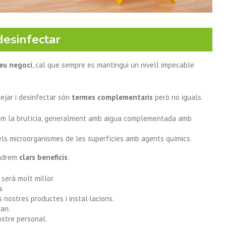
desinfectar
teu negoci
, cal que sempre es mantingui un nivell impecable
ejar i desinfectar són
termes complementaris
però no iguals.
Plan Renove
em la brutícia, generalment amb aigua complementada amb
r els microorganismes de les superfícies amb agents químics.
indrem
clars beneficis
:
serà molt millor.
a.
 nostres productes i instal·lacions.
ran.
ostre personal.