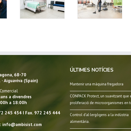
a en els
Aspirador VP600
Neteja d’alumini,
res
Bateria
acer i plata
alaris
ÚLTIMES NOTÍCIES
ragona, 68-70
· Aiguaviva (Spain)
Mantenir una màquina fregadora
 Comercial
CONPACK Protect, un suavitzant que e
luns a divendres
:00h a 18:00h
proliferació de microorganismes en tè
72 245 454 I Fax. 972 245 444
Control d’al·lergògens a la indústria
alimentària.
l: info@ambisist.com