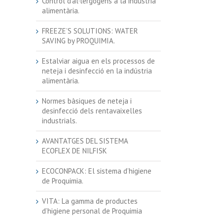
Control d’al·lergògens a la indústria
alimentària.
FREEZE’S SOLUTIONS: WATER
SAVING by PROQUIMIA.
Estalviar aigua en els processos de
neteja i desinfecció en la indústria
alimentària.
Normes bàsiques de neteja i
desinfecció dels rentavaixelles
industrials.
AVANTATGES DEL SISTEMA
ECOFLEX DE NILFISK
ECOCONPACK: El sistema d’higiene
de Proquimia.
VITA: La gamma de productes
d’higiene personal de Proquimia