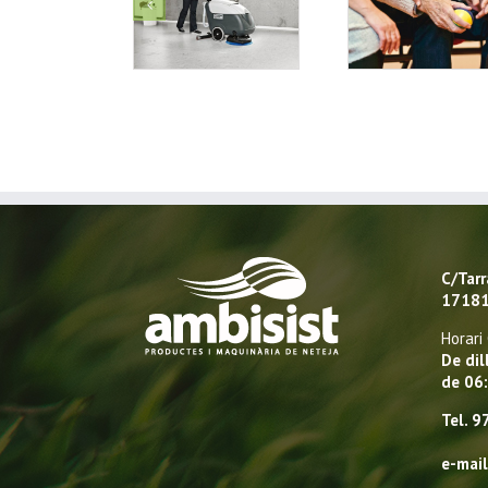
Mantenir una
La importància de
La netej
màquina
la neteja i
cent
fregadora
desinfecció a les
hospit
residències de
gent gran.
C/Tar
17181 
Horari
De dil
de 06
Tel. 9
e-mai