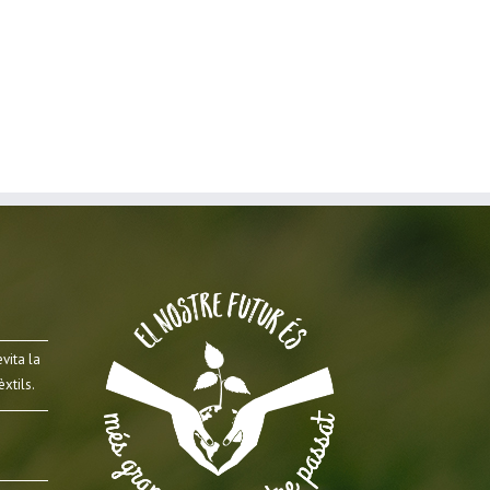
vita la
xtils.