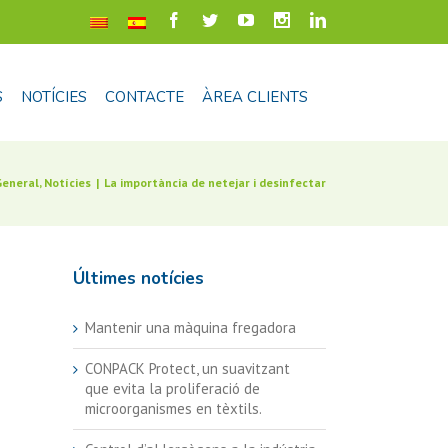
S
NOTÍCIES
CONTACTE
ÀREA CLIENTS
General
,
Notícies
|
La importància de netejar i desinfectar
Últimes notícies
Mantenir una màquina fregadora
CONPACK Protect, un suavitzant
que evita la proliferació de
microorganismes en tèxtils.