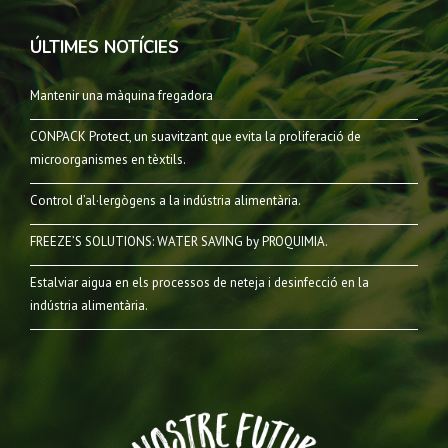
ÚLTIMES NOTÍCIES
Mantenir una màquina fregadora
CONPACK Protect, un suavitzant que evita la proliferació de
microorganismes en tèxtils.
Control d’al·lergògens a la indústria alimentària.
FREEZE’S SOLUTIONS: WATER SAVING by PROQUIMIA.
Estalviar aigua en els processos de neteja i desinfecció en la
indústria alimentària.