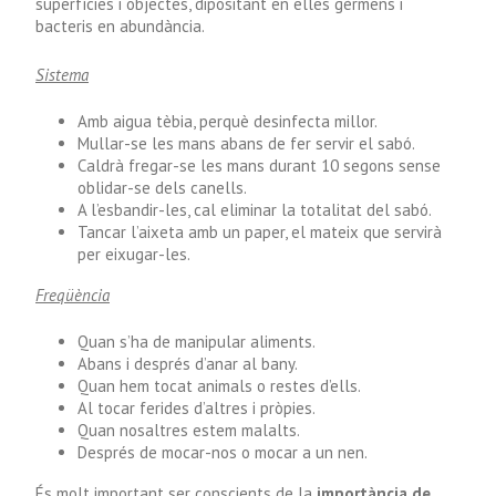
superfícies i objectes, dipositant en elles gèrmens i
bacteris en abundància.
Sistema
Amb aigua tèbia, perquè desinfecta millor.
Mullar-se les mans abans de fer servir el sabó.
Caldrà fregar-se les mans durant 10 segons sense
oblidar-se dels canells.
A l’esbandir-les, cal eliminar la totalitat del sabó.
Tancar l’aixeta amb un paper, el mateix que servirà
per eixugar-les.
Freqüència
Quan s’ha de manipular aliments.
Abans i després d’anar al bany.
Quan hem tocat animals o restes d’ells.
Al tocar ferides d’altres i pròpies.
Quan nosaltres estem malalts.
Després de mocar-nos o mocar a un nen.
És molt important ser conscients de la
importància de