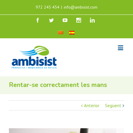
972 245 454
|
info@ambisist.com
Rentar-se correctament les mans
Anterior
Següent