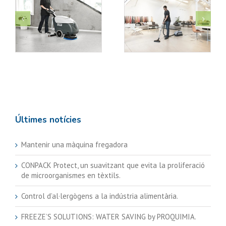
Aspirador VP600
Neteja d’alumini,
a
Bateria
acer i plata
Últimes notícies
Mantenir una màquina fregadora
CONPACK Protect, un suavitzant que evita la proliferació
de microorganismes en tèxtils.
Control d’al·lergògens a la indústria alimentària.
FREEZE’S SOLUTIONS: WATER SAVING by PROQUIMIA.