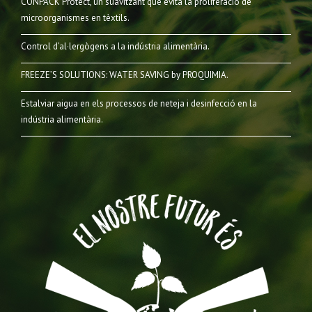
CONPACK Protect, un suavitzant que evita la proliferació de
microorganismes en tèxtils.
Control d’al·lergògens a la indústria alimentària.
FREEZE’S SOLUTIONS: WATER SAVING by PROQUIMIA.
Estalviar aigua en els processos de neteja i desinfecció en la
indústria alimentària.