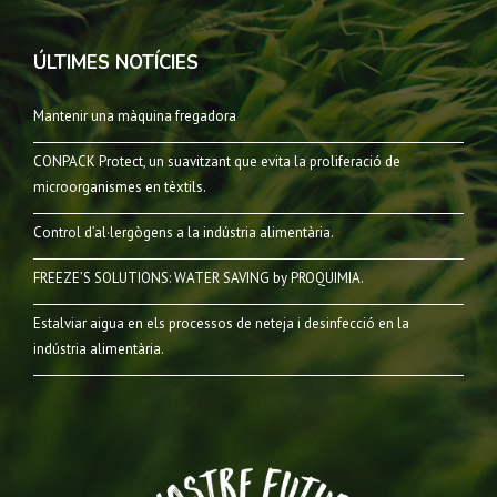
ÚLTIMES NOTÍCIES
Mantenir una màquina fregadora
CONPACK Protect, un suavitzant que evita la proliferació de
microorganismes en tèxtils.
Control d’al·lergògens a la indústria alimentària.
FREEZE’S SOLUTIONS: WATER SAVING by PROQUIMIA.
Estalviar aigua en els processos de neteja i desinfecció en la
indústria alimentària.