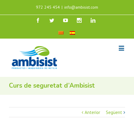
972 245 454
|
info@ambisist.com
Curs de seguretat d’Ambisist
Anterior
Següent