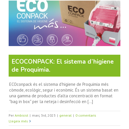
ECOCONPACK: El sistema d’higiene
de Proquimia.
ECOconpack és el sistema d'higiene de Proquimia més
còmode, ecològic, segur i econòmic. És un sistema basat en
una gamma de productes d'alta concentració en format
"bag in box" per la neteja i desinfecció en [...]
Per
Ambisist
|
març 3rd, 2023
|
general
|
0 comentaris
Llegeix més