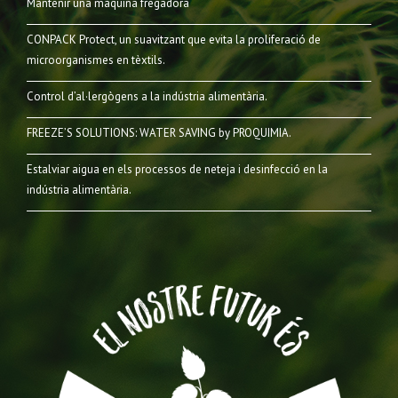
Mantenir una màquina fregadora
CONPACK Protect, un suavitzant que evita la proliferació de
microorganismes en tèxtils.
Control d’al·lergògens a la indústria alimentària.
FREEZE’S SOLUTIONS: WATER SAVING by PROQUIMIA.
Estalviar aigua en els processos de neteja i desinfecció en la
indústria alimentària.