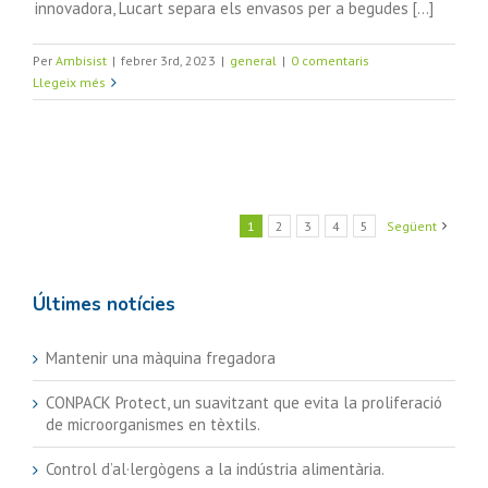
innovadora, Lucart separa els envasos per a begudes [...]
Per
Ambisist
|
febrer 3rd, 2023
|
general
|
0 comentaris
Llegeix més
1
2
3
4
5
Següent
Últimes notícies
Mantenir una màquina fregadora
CONPACK Protect, un suavitzant que evita la proliferació
de microorganismes en tèxtils.
Control d’al·lergògens a la indústria alimentària.