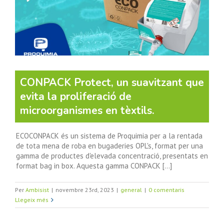
CONPACK Protect, un suavitzant que
evita la proliferació de
microorganismes en tèxtils.
ECOCONPACK és un sistema de Proquimia per a la rentada
de tota mena de roba en bugaderies OPL's, format per una
gamma de productes d'elevada concentració, presentats en
format bag in box. Aquesta gamma CONPACK [...]
Per
Ambisist
|
novembre 23rd, 2023
|
general
|
0 comentaris
Llegeix més