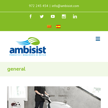
972 245 454
|
info@ambisist.com
general