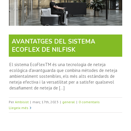
AVANTATGES DEL SISTEMA
ECOFLEX DE NILFISK
El sistema EcoFlexTM és una tecnologia de neteja
ecològica d'avantguarda que combina mètodes de neteja
ambientalment sostenibles, els més alts estàndards de
neteja efectiva i la versatilitat per a satisfer qualsevol
desafiament de neteja de [...]
Per
Ambisist
|
març 17th, 2023
|
general
|
0 comentaris
Llegeix més