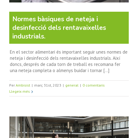
Normes bàsiques de neteja i
desinfecció dels rentavaixelles
industrials.
En el sector alimentari és important seguir unes normes de
neteja i desinfecció dels rentavaixelles industrials. Així
doncs, després de cada torn de treball es recomana fer
una neteja completa o almenys buidar i tornar [...]
Per
Ambisist
|
març 31st, 2023
|
general
|
0 comentaris
Llegeix més