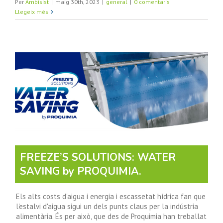
Per
Ambisist
|
maig 30th, 2023
|
general
|
0 comentaris
Llegeix més
FREEZE’S SOLUTIONS: WATER
SAVING by PROQUIMIA.
Els alts costs d'aigua i energia i escassetat hídrica fan que
l'estalvi d'aigua sigui un dels punts claus per la indústria
alimentària. És per això, que des de Proquimia han treballat