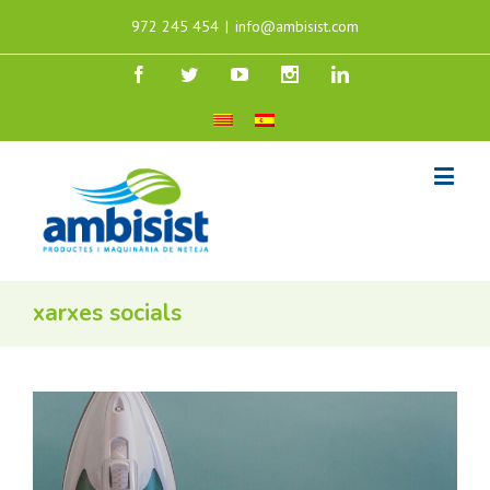
972 245 454
|
info@ambisist.com
xarxes socials