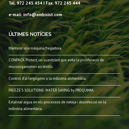
Tel. 972 245 454 I Fax. 972 245 444
e-mail: info@ambisist.com
ÚLTIMES NOTÍCIES
Mantenir una màquina fregadora
CONPACK Protect, un suavitzant que evita la proliferació de
microorganismes en tèxtils.
Control d’al·lergògens a la indústria alimentària.
FREEZE’S SOLUTIONS: WATER SAVING by PROQUIMIA.
Estalviar aigua en els processos de neteja i desinfecció en la
indústria alimentària.