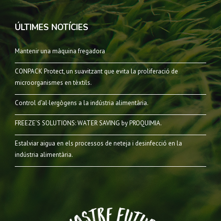
ÚLTIMES NOTÍCIES
Mantenir una màquina fregadora
CONPACK Protect, un suavitzant que evita la proliferació de
microorganismes en tèxtils.
Control d’al·lergògens a la indústria alimentària.
FREEZE’S SOLUTIONS: WATER SAVING by PROQUIMIA.
Estalviar aigua en els processos de neteja i desinfecció en la
indústria alimentària.