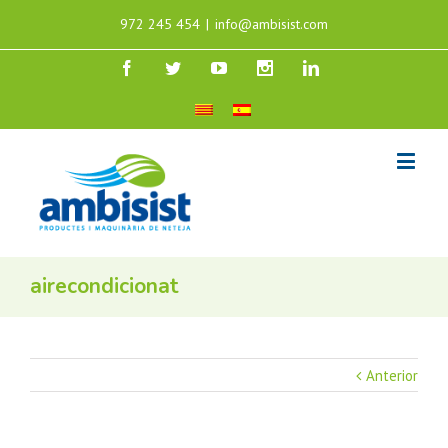
972 245 454
|
info@ambisist.com
airecondicionat
Anterior