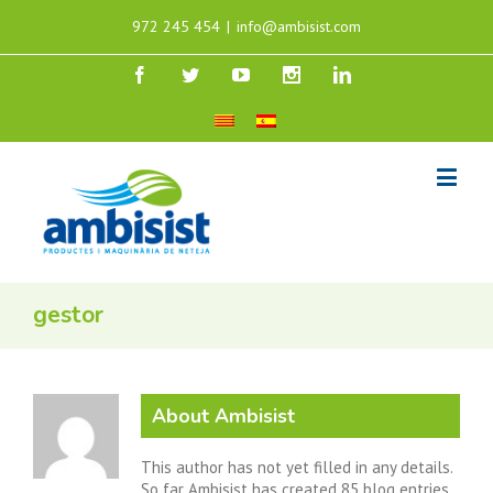
972 245 454
|
info@ambisist.com
gestor
About
Ambisist
This author has not yet filled in any details.
So far Ambisist has created 85 blog entries.