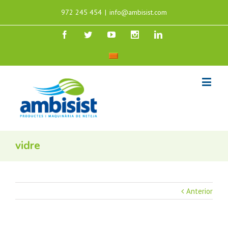
972 245 454
|
info@ambisist.com
vidre
Anterior