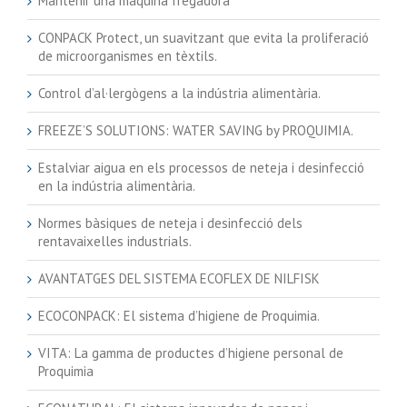
Mantenir una màquina fregadora
CONPACK Protect, un suavitzant que evita la proliferació
de microorganismes en tèxtils.
Control d’al·lergògens a la indústria alimentària.
FREEZE’S SOLUTIONS: WATER SAVING by PROQUIMIA.
Estalviar aigua en els processos de neteja i desinfecció
en la indústria alimentària.
Normes bàsiques de neteja i desinfecció dels
rentavaixelles industrials.
AVANTATGES DEL SISTEMA ECOFLEX DE NILFISK
ECOCONPACK: El sistema d’higiene de Proquimia.
VITA: La gamma de productes d’higiene personal de
Proquimia