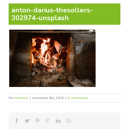
anton-darius-thesollers-
302974-unsplash
Per
Ambisist
|
novembre 8th, 2018
|
0 comentaris