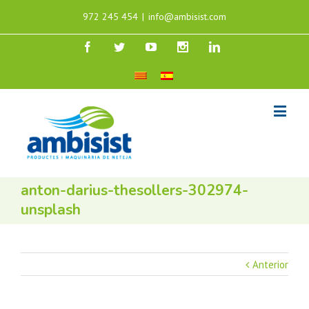
972 245 454
|
info@ambisist.com
anton-darius-thesollers-302974-
unsplash
Anterior