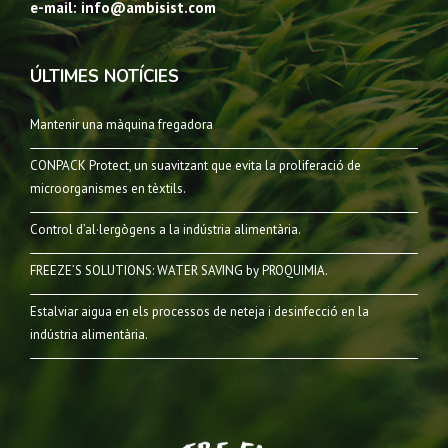
e-mail: info@ambisist.com
ÚLTIMES NOTÍCIES
Mantenir una màquina fregadora
CONPACK Protect, un suavitzant que evita la proliferació de
microorganismes en tèxtils.
Control d’al·lergògens a la indústria alimentària.
FREEZE’S SOLUTIONS: WATER SAVING by PROQUIMIA.
Estalviar aigua en els processos de neteja i desinfecció en la
indústria alimentària.