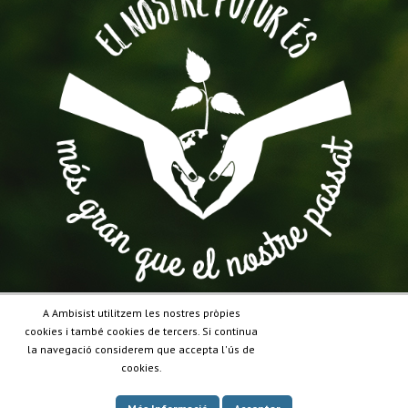
A Ambisist utilitzem les nostres pròpies
cookies i també cookies de tercers. Si continua
la navegació considerem que accepta l'ús de
cookies.
Vols que et truquem?