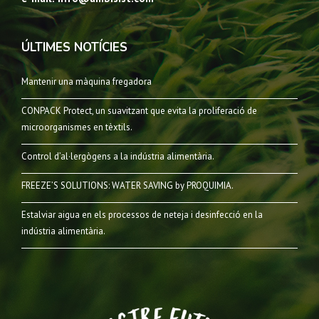
ÚLTIMES NOTÍCIES
Mantenir una màquina fregadora
CONPACK Protect, un suavitzant que evita la proliferació de
microorganismes en tèxtils.
Control d’al·lergògens a la indústria alimentària.
FREEZE’S SOLUTIONS: WATER SAVING by PROQUIMIA.
Estalviar aigua en els processos de neteja i desinfecció en la
indústria alimentària.