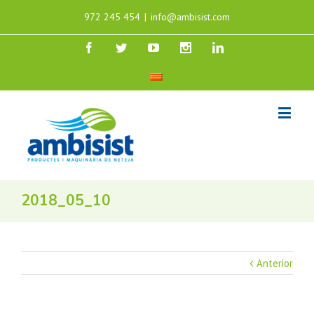
972 245 454
|
info@ambisist.com
2018_05_10
Anterior