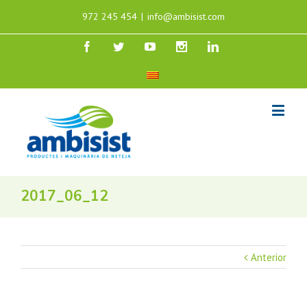
972 245 454
|
info@ambisist.com
2017_06_12
Anterior