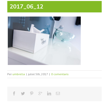
2017_06_12
Per
umbrella
|
juliol 5th, 2017
|
0 comentaris