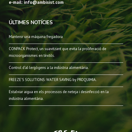
e-mail: info@ambisist.com
ÚLTIMES NOTÍCIES
Mantenir una màquina fregadora
CONPACK Protect, un suavitzant que evita la proliferació de
microorganismes en tèxtils.
Control d’al·lergògens a la indústria alimentària.
FREEZE’S SOLUTIONS: WATER SAVING by PROQUIMIA.
Estalviar aigua en els processos de neteja i desinfecció en la
indústria alimentària.