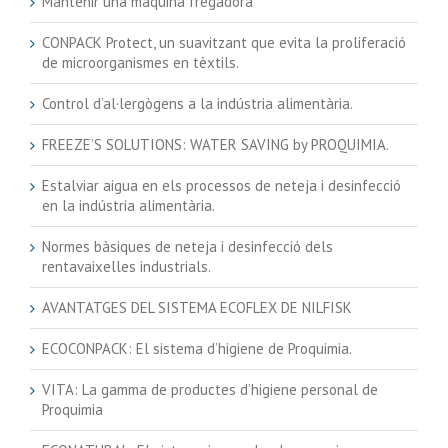
Mantenir una màquina fregadora
CONPACK Protect, un suavitzant que evita la proliferació
de microorganismes en tèxtils.
Control d’al·lergògens a la indústria alimentària.
FREEZE’S SOLUTIONS: WATER SAVING by PROQUIMIA.
Estalviar aigua en els processos de neteja i desinfecció
en la indústria alimentària.
Normes bàsiques de neteja i desinfecció dels
rentavaixelles industrials.
AVANTATGES DEL SISTEMA ECOFLEX DE NILFISK
ECOCONPACK: El sistema d’higiene de Proquimia.
VITA: La gamma de productes d’higiene personal de
Proquimia