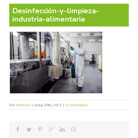
Desinfección-y-limpieza-
industria-alimentaria
Per
Ambisist
|
maig 30th, 2023
|
0 comentaris