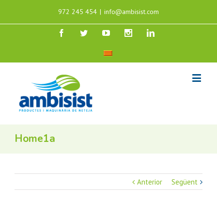
972 245 454
|
info@ambisist.com
Home1a
Anterior
Següent