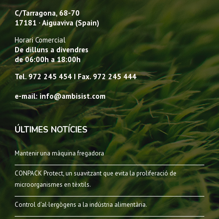
C/Tarragona, 68-70
17181 · Aiguaviva (Spain)
Horari Comercial
De dilluns a divendres
de 06:00h a 18:00h
Tel. 972 245 454 I Fax. 972 245 444
e-mail: info@ambisist.com
ÚLTIMES NOTÍCIES
Mantenir una màquina fregadora
CONPACK Protect, un suavitzant que evita la proliferació de
microorganismes en tèxtils.
Control d’al·lergògens a la indústria alimentària.