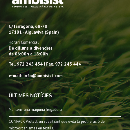
C/Tarragona, 68-70
17181 · Aiguaviva (Spain)
Horari Comercial
De dilluns a divendres
de 06:00h a 18:00h
Tel. 972 245 454 I Fax. 972 245 444
e-mail: info@ambisist.com
ÚLTIMES NOTÍCIES
Mantenir una màquina fregadora
CONPACK Protect, un suavitzant que evita la proliferació de
microorganismes en tèxtils.