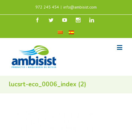
972 245 454
|
info@ambisist.com
lucsrt-eco_0006_index (2)