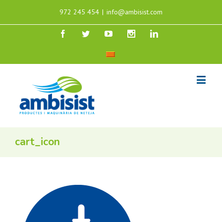
972 245 454
|
info@ambisist.com
cart_icon