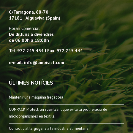
C/Tarragona, 68-70
17181 · Aiguaviva (Spain)
Horari Comercial
De dilluns a divendres
de 06:00h a 18:00h
Tel. 972 245 454 I Fax. 972 245 444
e-mail: info@ambisist.com
ÚLTIMES NOTÍCIES
Mantenir una màquina fregadora
CONPACK Protect, un suavitzant que evita la proliferació de
microorganismes en tèxtils.
Control d’al·lergògens a la indústria alimentària.