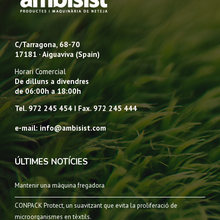
C/Tarragona, 68-70
17181 · Aiguaviva (Spain)
Horari Comercial
De dilluns a divendres
de 06:00h a 18:00h
Tel. 972 245 454 I Fax. 972 245 444
e-mail: info@ambisist.com
ÚLTIMES NOTÍCIES
Mantenir una màquina fregadora
CONPACK Protect, un suavitzant que evita la proliferació de
microorganismes en tèxtils.