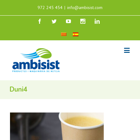
972 245 454
|
info@ambisist.com
Duni4