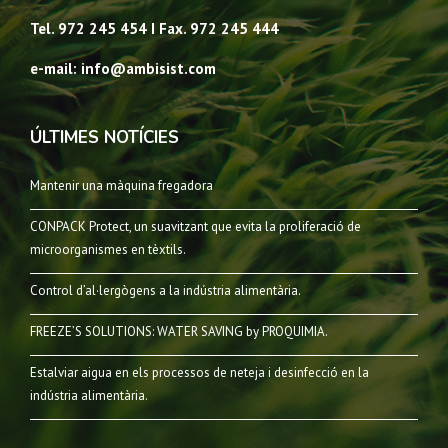
Tel. 972 245 454 I Fax. 972 245 444
e-mail: info@ambisist.com
ÚLTIMES NOTÍCIES
Mantenir una màquina fregadora
CONPACK Protect, un suavitzant que evita la proliferació de
microorganismes en tèxtils.
Control d’al·lergògens a la indústria alimentària.
FREEZE’S SOLUTIONS: WATER SAVING by PROQUIMIA.
Estalviar aigua en els processos de neteja i desinfecció en la
indústria alimentària.