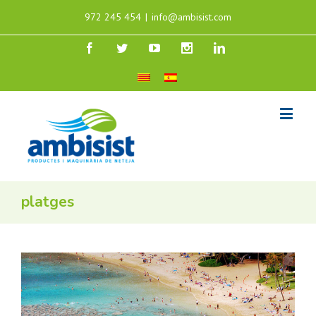
972 245 454
|
info@ambisist.com
platges