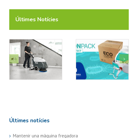
Últimes Notícies
CONPACK Protect,
Control
un suavitzant que
d’al·lergògens a la
a
evita la proliferació
indústria alimentària.
de microorganismes
en tèxtils.
Últimes notícies
Mantenir una màquina fregadora