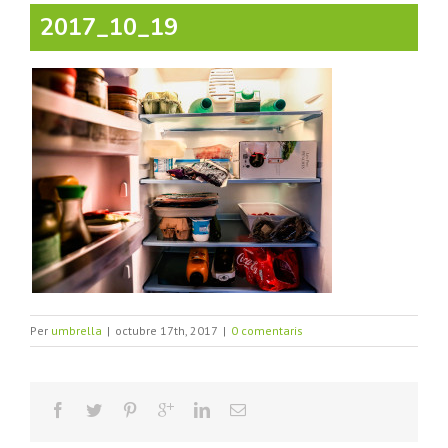
2017_10_19
Per
umbrella
|
octubre 17th, 2017
|
0 comentaris