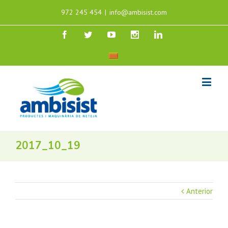
972 245 454
|
info@ambisist.com
2017_10_19
Anterior