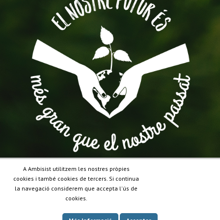
A Ambisist utilitzem les nostres pròpies
cookies i també cookies de tercers. Si continua
la navegació considerem que accepta l'ús de
cookies.
Vols que et truquem?