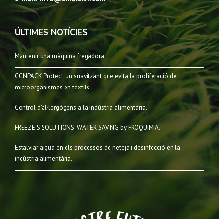
ÚLTIMES NOTÍCIES
Mantenir una màquina fregadora
CONPACK Protect, un suavitzant que evita la proliferació de
microorganismes en tèxtils.
Control d’al·lergògens a la indústria alimentària.
FREEZE’S SOLUTIONS: WATER SAVING by PROQUIMIA.
Estalviar aigua en els processos de neteja i desinfecció en la
indústria alimentària.