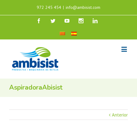
972 245 454
|
info@ambisist.com
AspiradoraAbisist
Anterior