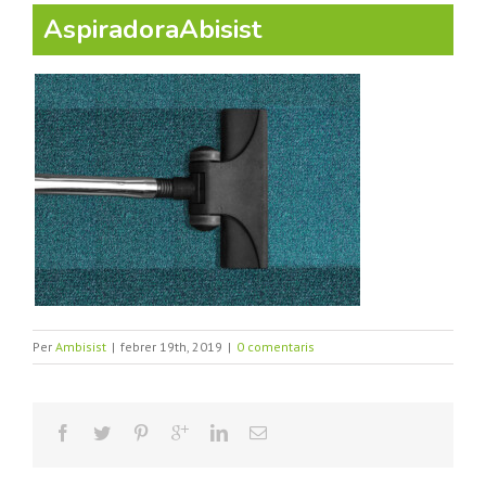
AspiradoraAbisist
Per
Ambisist
|
febrer 19th, 2019
|
0 comentaris